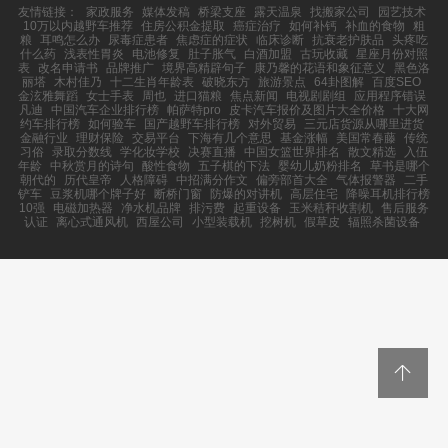
友情链接：
家政服务
媒体发稿
桥梁支座
露天温泉
找搬家公司
园艺技术
10万以内越野车推荐
住房公积金提取
癌症治疗
如何补钙
补血的食物
粗
粮
耳鸣怎么办
尿毒症患者
焦虑症的症状
临床诊断
抗衰老护肤品
头疼吃
什么药
浅表性胃炎
电池修复
肚子胀气
白酒加盟
古玩收藏
星座月份对照
表
改名申请书
品牌推广
境界高精辟句子
康乃馨的花语和象征意义
黑色洛
丽塔
木村佳乃
十二生肖年龄表
破晓东方
旅游景点
64卦图解
百度SEO
金泫雅舞蹈
女士手表
周也
进口猫粮
焦点新闻
电视剧剧组
应用程序错误
凡迪
中国汽车企业排行榜
帕萨特pro
皮卡汽车报价及图片大全价格
十大网
约车排行榜
如何验车
国产越野车排行榜
对外贸易
三元店货源从哪里进货
金融行业
理财保险
交易平台
下海有几个意思
基金涨幅
美国常春藤
传统
习俗
录取分数线
学化妆学校
决赛直播
中国女篮世界排名
散文精选
入伍
年龄
中秋赏月的诗句
酸性食物
五子棋的下法
婴幼儿奶粉排名
草书是哪个
朝代的
历代皇帝
人格障碍
中招满分作文
偏旁部首大全
气体报警器
二手
铲车
豆浆机哪个牌子好
断桥门窗
防爆的对讲机
高层住宅
降噪耳机排行榜
10强
电磁加热器
净水机品牌
排污费
起重设备
玉米秸秆收割机
售后服务
认证
离心式通风机
西屋公司
小型装载机
挖树机
假草皮
辐照杀菌设备