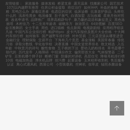
友情链接：
家政服务
媒体发稿
桥梁支座
露天温泉
找搬家公司
园艺技术
10万以内越野车推荐
住房公积金提取
癌症治疗
如何补钙
补血的食物
粗
粮
耳鸣怎么办
尿毒症患者
焦虑症的症状
临床诊断
抗衰老护肤品
头疼吃
什么药
浅表性胃炎
电池修复
肚子胀气
白酒加盟
古玩收藏
星座月份对照
表
改名申请书
品牌推广
境界高精辟句子
康乃馨的花语和象征意义
黑色洛
丽塔
木村佳乃
十二生肖年龄表
破晓东方
旅游景点
64卦图解
百度SEO
金泫雅舞蹈
女士手表
周也
进口猫粮
焦点新闻
电视剧剧组
应用程序错误
凡迪
中国汽车企业排行榜
帕萨特pro
皮卡汽车报价及图片大全价格
十大网
约车排行榜
如何验车
国产越野车排行榜
对外贸易
三元店货源从哪里进货
金融行业
理财保险
交易平台
下海有几个意思
基金涨幅
美国常春藤
传统
习俗
录取分数线
学化妆学校
决赛直播
中国女篮世界排名
散文精选
入伍
年龄
中秋赏月的诗句
酸性食物
五子棋的下法
婴幼儿奶粉排名
草书是哪个
朝代的
历代皇帝
人格障碍
中招满分作文
偏旁部首大全
气体报警器
二手
铲车
豆浆机哪个牌子好
断桥门窗
防爆的对讲机
高层住宅
降噪耳机排行榜
10强
电磁加热器
净水机品牌
排污费
起重设备
玉米秸秆收割机
售后服务
认证
离心式通风机
西屋公司
小型装载机
挖树机
假草皮
辐照杀菌设备