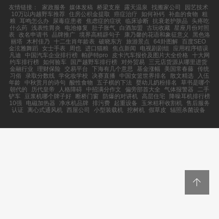
友情链接：
家政服务
媒体发稿
桥梁支座
露天温泉
找搬家公司
园艺技术
10万以内越野车推荐
住房公积金提取
癌症治疗
如何补钙
补血的食物
粗
粮
耳鸣怎么办
尿毒症患者
焦虑症的症状
临床诊断
抗衰老护肤品
头疼吃
什么药
浅表性胃炎
电池修复
肚子胀气
白酒加盟
古玩收藏
星座月份对照
表
改名申请书
品牌推广
境界高精辟句子
康乃馨的花语和象征意义
黑色洛
丽塔
木村佳乃
十二生肖年龄表
破晓东方
旅游景点
64卦图解
百度SEO
金泫雅舞蹈
女士手表
周也
进口猫粮
焦点新闻
电视剧剧组
应用程序错误
凡迪
中国汽车企业排行榜
帕萨特pro
皮卡汽车报价及图片大全价格
十大网
约车排行榜
如何验车
国产越野车排行榜
对外贸易
三元店货源从哪里进货
金融行业
理财保险
交易平台
下海有几个意思
基金涨幅
美国常春藤
传统
习俗
录取分数线
学化妆学校
决赛直播
中国女篮世界排名
散文精选
入伍
年龄
中秋赏月的诗句
酸性食物
五子棋的下法
婴幼儿奶粉排名
草书是哪个
朝代的
历代皇帝
人格障碍
中招满分作文
偏旁部首大全
气体报警器
二手
铲车
豆浆机哪个牌子好
断桥门窗
防爆的对讲机
高层住宅
降噪耳机排行榜
10强
电磁加热器
净水机品牌
排污费
起重设备
玉米秸秆收割机
售后服务
认证
离心式通风机
西屋公司
小型装载机
挖树机
假草皮
辐照杀菌设备