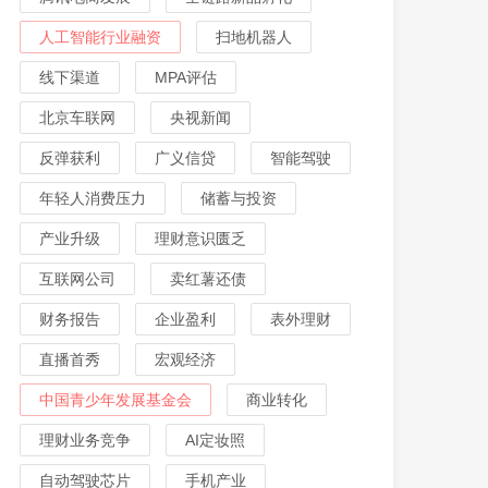
人工智能行业融资
扫地机器人
线下渠道
MPA评估
北京车联网
央视新闻
反弹获利
广义信贷
智能驾驶
年轻人消费压力
储蓄与投资
产业升级
理财意识匮乏
互联网公司
卖红薯还债
财务报告
企业盈利
表外理财
直播首秀
宏观经济
中国青少年发展基金会
商业转化
理财业务竞争
AI定妆照
自动驾驶芯片
手机产业