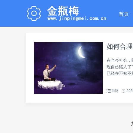
首页
如何合理
在当今社会，
现自己陷入了
已经在不知不觉
理财
202