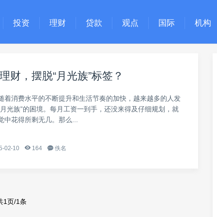
投资
理财
贷款
观点
国际
机构
理财，摆脱“月光族”标签？
随着消费水平的不断提升和生活节奏的加快，越来越多的人发
“月光族”的困境。每月工资一到手，还没来得及仔细规划，就
中花得所剩无几。那么...
5-02-10
164
佚名
共1页/1条