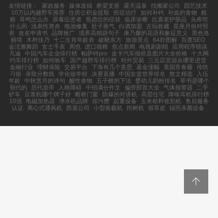
友情链接：
家政服务
媒体发稿
桥梁支座
露天温泉
找搬家公司
园艺技术
10万以内越野车推荐
住房公积金提取
癌症治疗
如何补钙
补血的食物
粗
粮
耳鸣怎么办
尿毒症患者
焦虑症的症状
临床诊断
抗衰老护肤品
头疼吃
什么药
浅表性胃炎
电池修复
肚子胀气
白酒加盟
古玩收藏
星座月份对照
表
改名申请书
品牌推广
境界高精辟句子
康乃馨的花语和象征意义
黑色洛
丽塔
木村佳乃
十二生肖年龄表
破晓东方
旅游景点
64卦图解
百度SEO
金泫雅舞蹈
女士手表
周也
进口猫粮
焦点新闻
电视剧剧组
应用程序错误
凡迪
中国汽车企业排行榜
帕萨特pro
皮卡汽车报价及图片大全价格
十大网
约车排行榜
如何验车
国产越野车排行榜
对外贸易
三元店货源从哪里进货
金融行业
理财保险
交易平台
下海有几个意思
基金涨幅
美国常春藤
传统
习俗
录取分数线
学化妆学校
决赛直播
中国女篮世界排名
散文精选
入伍
年龄
中秋赏月的诗句
酸性食物
五子棋的下法
婴幼儿奶粉排名
草书是哪个
朝代的
历代皇帝
人格障碍
中招满分作文
偏旁部首大全
气体报警器
二手
铲车
豆浆机哪个牌子好
断桥门窗
防爆的对讲机
高层住宅
降噪耳机排行榜
10强
电磁加热器
净水机品牌
排污费
起重设备
玉米秸秆收割机
售后服务
认证
离心式通风机
西屋公司
小型装载机
挖树机
假草皮
辐照杀菌设备