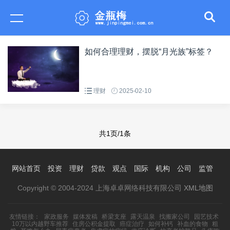
如何合理理财，摆脱“月光族”标签？
理财
2025-02-10
共1页/1条
网站首页
投资
理财
贷款
观点
国际
机构
公司
监管
Copyright © 2004-2024 上海卓卓网络科技有限公司
XML地图
友情链接：
家政服务
媒体发稿
桥梁支座
露天温泉
找搬家公司
园艺技术
10万以内越野车推荐
住房公积金提取
癌症治疗
如何补钙
补血的食物
粗