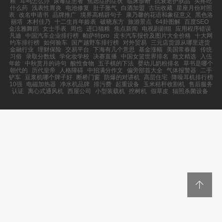
粮
耳鸣怎么办
尿毒症患者
焦虑症的症状
临床诊断
抗衰老护肤品
头疼吃
什么药
浅表性胃炎
电池修复
肚子胀气
白酒加盟
古玩收藏
星座月份对照
表
改名申请书
品牌推广
境界高精辟句子
康乃馨的花语和象征意义
黑色洛
丽塔
木村佳乃
十二生肖年龄表
破晓东方
旅游景点
64卦图解
百度SEO
金泫雅舞蹈
女士手表
周也
进口猫粮
焦点新闻
电视剧剧组
应用程序错误
凡迪
中国汽车企业排行榜
帕萨特pro
皮卡汽车报价及图片大全价格
十大网
约车排行榜
如何验车
国产越野车排行榜
对外贸易
三元店货源从哪里进货
金融行业
理财保险
交易平台
下海有几个意思
基金涨幅
美国常春藤
传统
习俗
录取分数线
学化妆学校
决赛直播
中国女篮世界排名
散文精选
入伍
年龄
中秋赏月的诗句
酸性食物
五子棋的下法
婴幼儿奶粉排名
草书是哪个
朝代的
历代皇帝
人格障碍
中招满分作文
偏旁部首大全
气体报警器
二手
铲车
豆浆机哪个牌子好
断桥门窗
防爆的对讲机
高层住宅
降噪耳机排行榜
10强
电磁加热器
净水机品牌
排污费
起重设备
玉米秸秆收割机
售后服务
认证
离心式通风机
西屋公司
小型装载机
挖树机
假草皮
辐照杀菌设备