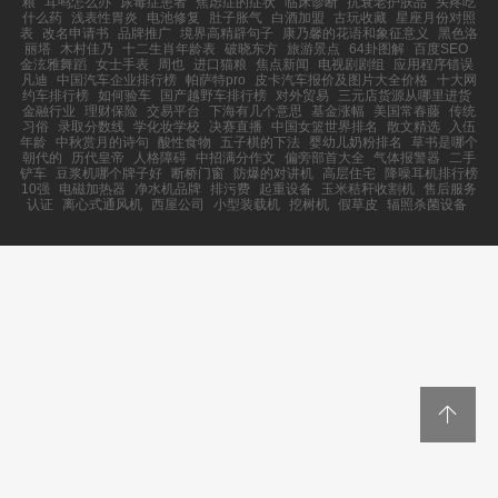
粮
耳鸣怎么办
尿毒症患者
焦虑症的症状
临床诊断
抗衰老护肤品
头疼吃
什么药
浅表性胃炎
电池修复
肚子胀气
白酒加盟
古玩收藏
星座月份对照
表
改名申请书
品牌推广
境界高精辟句子
康乃馨的花语和象征意义
黑色洛
丽塔
木村佳乃
十二生肖年龄表
破晓东方
旅游景点
64卦图解
百度SEO
金泫雅舞蹈
女士手表
周也
进口猫粮
焦点新闻
电视剧剧组
应用程序错误
凡迪
中国汽车企业排行榜
帕萨特pro
皮卡汽车报价及图片大全价格
十大网
约车排行榜
如何验车
国产越野车排行榜
对外贸易
三元店货源从哪里进货
金融行业
理财保险
交易平台
下海有几个意思
基金涨幅
美国常春藤
传统
习俗
录取分数线
学化妆学校
决赛直播
中国女篮世界排名
散文精选
入伍
年龄
中秋赏月的诗句
酸性食物
五子棋的下法
婴幼儿奶粉排名
草书是哪个
朝代的
历代皇帝
人格障碍
中招满分作文
偏旁部首大全
气体报警器
二手
铲车
豆浆机哪个牌子好
断桥门窗
防爆的对讲机
高层住宅
降噪耳机排行榜
10强
电磁加热器
净水机品牌
排污费
起重设备
玉米秸秆收割机
售后服务
认证
离心式通风机
西屋公司
小型装载机
挖树机
假草皮
辐照杀菌设备