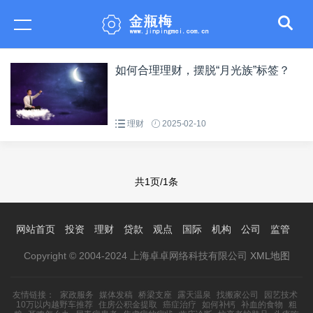
如何合理理财，摆脱“月光族”标签？
理财
2025-02-10
共1页/1条
网站首页
投资
理财
贷款
观点
国际
机构
公司
监管
Copyright © 2004-2024 上海卓卓网络科技有限公司
XML地图
友情链接：
家政服务
媒体发稿
桥梁支座
露天温泉
找搬家公司
园艺技术
10万以内越野车推荐
住房公积金提取
癌症治疗
如何补钙
补血的食物
粗