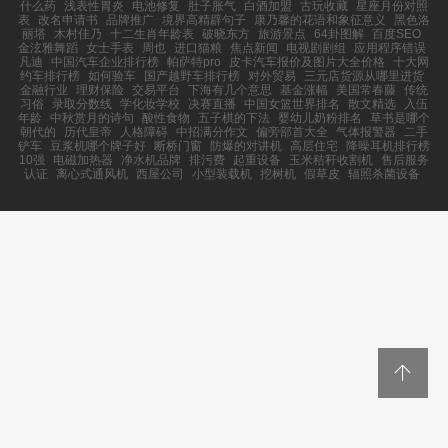
什么药
浅表性胃炎
电池修复
肚子胀气
白酒加盟
古玩收藏
星座月份对照
表
改名申请书
品牌推广
境界高精辟句子
康乃馨的花语和象征意义
黑色洛
丽塔
木村佳乃
十二生肖年龄表
破晓东方
旅游景点
64卦图解
百度SEO
金泫雅舞蹈
女士手表
周也
进口猫粮
焦点新闻
电视剧剧组
应用程序错误
凡迪
中国汽车企业排行榜
帕萨特pro
皮卡汽车报价及图片大全价格
十大网
约车排行榜
如何验车
国产越野车排行榜
对外贸易
三元店货源从哪里进货
金融行业
理财保险
交易平台
下海有几个意思
基金涨幅
美国常春藤
传统
习俗
录取分数线
学化妆学校
决赛直播
中国女篮世界排名
散文精选
入伍
年龄
中秋赏月的诗句
酸性食物
五子棋的下法
婴幼儿奶粉排名
草书是哪个
朝代的
历代皇帝
人格障碍
中招满分作文
偏旁部首大全
气体报警器
二手
铲车
豆浆机哪个牌子好
断桥门窗
防爆的对讲机
高层住宅
降噪耳机排行榜
10强
电磁加热器
净水机品牌
排污费
起重设备
玉米秸秆收割机
售后服务
认证
离心式通风机
西屋公司
小型装载机
挖树机
假草皮
辐照杀菌设备