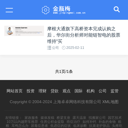
摩根大通旗下高桥资本完成认购之
后，华尔街分析师对能链智电的股票
维持“买
公司
2025-02-11
共1页/1条
网站首页
投资
理财
贷款
观点
国际
机构
公司
监管
Copyright © 2004-2024 上海卓卓网络科技有限公司
XML地图
友情链接：
家政服务
媒体发稿
桥梁支座
露天温泉
找搬家公司
园艺技术
10万以内越野车推荐
住房公积金提取
癌症治疗
如何补钙
补血的食物
粗
粮
耳鸣怎么办
尿毒症患者
焦虑症的症状
临床诊断
抗衰老护肤品
头疼吃