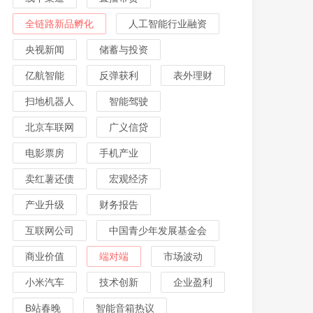
全链路新品孵化
人工智能行业融资
央视新闻
储蓄与投资
亿航智能
反弹获利
表外理财
扫地机器人
智能驾驶
北京车联网
广义信贷
电影票房
手机产业
卖红薯还债
宏观经济
产业升级
财务报告
互联网公司
中国青少年发展基金会
商业价值
端对端
市场波动
小米汽车
技术创新
企业盈利
B站春晚
智能音箱热议