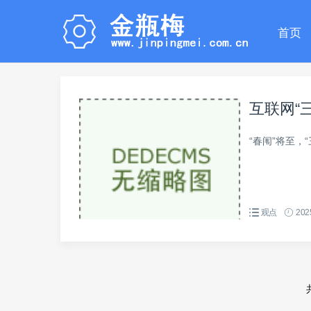
首页
互联网“
“春闱”将至，
观点
202