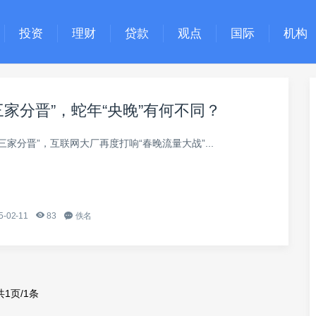
投资
理财
贷款
观点
国际
机构
三家分晋”，蛇年“央晚”有何不同？
“三家分晋”，互联网大厂再度打响“春晚流量大战”...
5-02-11
83
佚名
共1页/1条