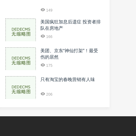
149
美国疯狂加息后遗症 投资者排
队在房地产
166
美团、京东“神仙打架”！最受
伤的居然
175
只有淘宝的春晚营销有人味
206